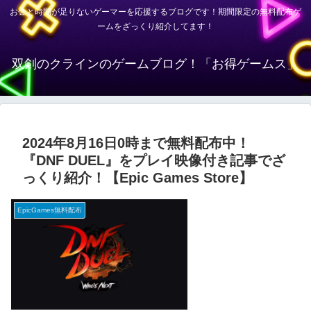
お金と時間が足りないゲーマーを応援するブログです！期間限定の無料配布ゲ
ームをざっくり紹介してます！
双剣のクラインのゲームブログ！「お得ゲームス」
2024年8月16日0時まで無料配布中！
『DNF DUEL』をプレイ映像付き記事でざ
っくり紹介！【Epic Games Store】
EpicGames無料配布