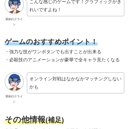
こんな感じのゲームです！グラフィックがき
れいですよね！
双剣のクライ
ン
ゲームのおすすめポイント！
・強力な技がワンボタンでも出すことが出来る
・必殺技のアニメーションが豪華で全キャラ見たくなる
オンライン対戦はなかなかマッチングしない
かも
双剣のクライ
ン
その他情報
(補足)