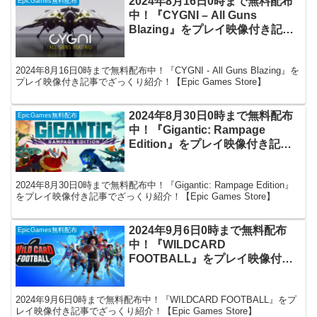
2024年8月16日0時まで無料配布
EpicGames無料配布
中！『CYGNI – All Guns
Blazing』をプレイ映像付き記事
でざっくり紹介！【Epic Games
Store】
2024年8月16日0時まで無料配布中！『CYGNI - All Guns Blazing』を
プレイ映像付き記事でざっくり紹介！【Epic Games Store】
2024年8月30日0時まで無料配布
EpicGames無料配布
中！『Gigantic: Rampage
Edition』をプレイ映像付き記事
でざっくり紹介！【Epic Games
Store】
2024年8月30日0時まで無料配布中！『Gigantic: Rampage Edition』
をプレイ映像付き記事でざっくり紹介！【Epic Games Store】
2024年9月6日0時まで無料配布
EpicGames無料配布
中！『WILDCARD
FOOTBALL』をプレイ映像付き
記事でざっくり紹介！【Epic
Games Store】
2024年9月6日0時まで無料配布中！『WILDCARD FOOTBALL』をプ
レイ映像付き記事でざっくり紹介！【Epic Games Store】